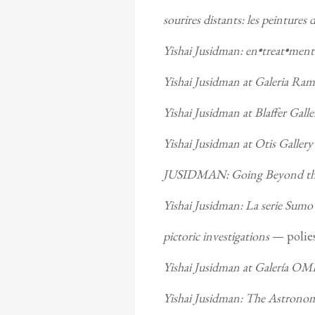
sourires distants: les peintures
Yishai Jusidman: en•treat•ment
Yishai Jusidman at Galeria Ram
Yishai Jusidman at Blaffer Galle
Yishai Jusidman at Otis Gallery
JUSIDMAN: Going Beyond the
Yishai Jusidman: La serie Sumo
pictoric investigations
— polies
Yishai Jusidman at Galería O
Yishai Jusidman: The Astrono