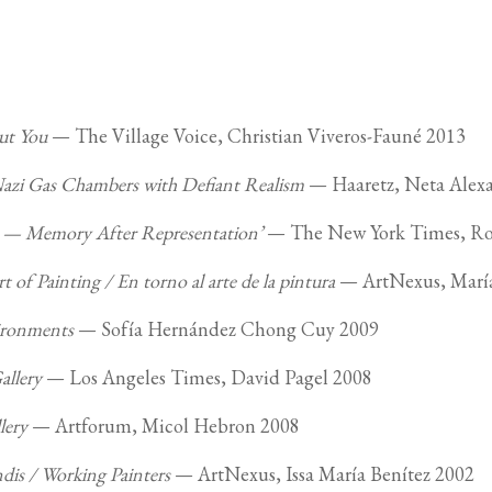
out You
— The Village Voice, Christian Viveros-Fauné 2013
 Nazi Gas Chambers with Defiant Realism
— Haaretz, Neta Alex
ue — Memory After Representation’
— The New York Times, Ro
 of Painting / En torno al arte de la pintura
— ArtNexus, María 
vironments
— Sofía Hernández Chong Cuy 2009
allery
— Los Angeles Times, David Pagel 2008
lery
— Artforum, Micol Hebron 2008
dis / Working Painters
— ArtNexus, Issa María Benítez 2002