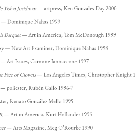
 de Yishai Jusidman
— artpress, Ken Gonzales-Day 2000
— Dominique Nahas 1999
is Barquet
— Art in America, Tom McDonough 1999
ry
— New Art Examiner, Dominique Nahas 1998
— Art Issues, Carmine Iannaccone 1997
 Face of Clowns
— Los Angeles Times, Christopher Knight 
— poliester, Rubén Gallo 1996-7
ter, Renato González Mello 1995
MR
— Art in America, Kurt Hollander 1995
mer
— Arts Magazine, Meg O’Rourke 1990