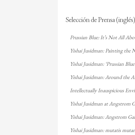
Selección de Prensa (inglés)
Prussian Blue: It’s Not All Ab
Yishai Jusidman: Painting the
Yishai Jusidman: ‘Prussian Bl
Yishai Jusidman: Around the Art
Intellectually Inauspicious En
Yishai Jusidman at Angstrom G
Yishai Jusidman: Angstrom Gal
Yishai Jusidman: mutatis mutan