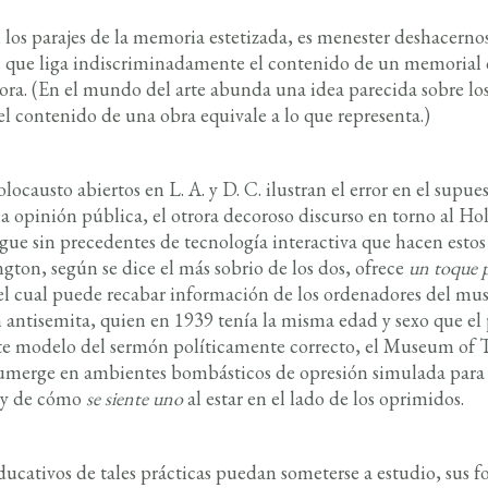
 los parajes de la memoria estetizada, es menester deshacerno
s que liga indiscriminadamente el contenido de un memorial 
. (En el mundo del arte abunda una idea parecida sobre los 
e el contenido de una obra equivale a lo que representa.)
ocausto abiertos en L. A. y D. C. ilustran el error en el supu
 opinión pública, el otrora decoroso discurso en torno al Ho
iegue sin precedentes de tecnología interactiva que hacen esto
n, según se dice el más sobrio de los dos, ofrece
un toque 
el cual puede recabar información de los ordenadores del museo
 antisemita, quien en 1939 tenía la misma edad y sexo que el p
nte modelo del sermón políticamente correcto, el Museum of 
s sumerge en ambientes bombásticos de opresión simulada para 
a y de cómo
se siente uno
al
estar en el lado de los oprimidos.
cativos de tales prácticas puedan someterse a estudio, sus f