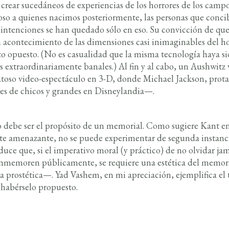
es crear sucedáneos de experiencias de los horrores de los cam
uoso a quienes nacimos posteriormente, las personas que conc
ntenciones se han quedado sólo en eso. Su convicción de que 
n acontecimiento de las dimensiones casi inimaginables del 
to opuesto. (No es casualidad que la misma tecnología haya sid
s extraordinariamente banales.) Al fin y al cabo, un Aushwitz 
ratoso video-espectáculo en 3-D, donde Michael Jackson, pro
eres de chicos y grandes en Disneylandia—.
no debe ser el propósito de un memorial. Como sugiere Kant e
te amenazante, no se puede experimentar de segunda instancia
duce que, si el imperativo moral (y práctico) de no olvidar ja
onmemoren públicamente, se requiere una estética del memor
a prostética—. Yad Vashem, en mi apreciación, ejemplifica el t
n habérselo propuesto.