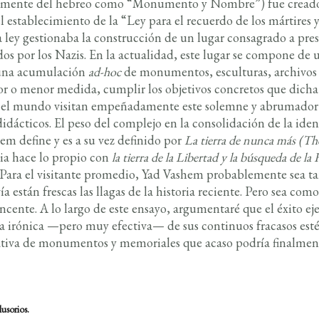
almente del hebreo como “Monumento y Nombre”) fue creado
el establecimiento de la “Ley para el recuerdo de los mártires
ta ley gestionaba la construcción de un lugar consagrado a pre
os por los Nazis. En la actualidad, este lugar se compone de 
 una acumulación
ad-hoc
de monumentos, esculturas, archivos 
or o menor medida, cumplir los objetivos concretos que dicha l
odo el mundo visitan empeñadamente este solemne y abrumador 
didácticos. El peso del complejo en la consolidación de la ide
em define y es a su vez definido por
La tierra
de nunca más (Th
a hace lo propio con
la
tierra de la Libertad y la búsqueda de la
 Para el visitante promedio, Yad Vashem probablemente sea t
están frescas las llagas de la historia reciente. Pero sea como s
ncente. A lo largo de este ensayo, argumentaré que el éxito ej
 irónica —pero muy efectiva— de sus continuos fracasos estét
ntativa de monumentos y memoriales que acaso podría finalme
usorios.