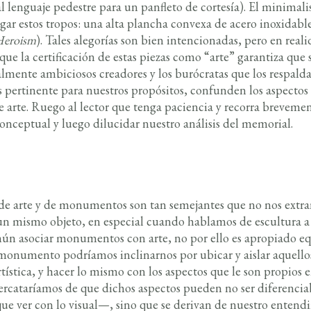
al lenguaje pedestre para un panfleto de cortesía). El minimal
gar estos tropos: una alta plancha convexa de acero inoxidable
 Heroism
). Tales alegorías son bien intencionadas, pero en rea
ue la certificación de estas piezas como “arte” garantiza que 
mente ambiciosos creadores y los burócratas que los respal
ás pertinente para nuestros propósitos, confunden los aspectos
 arte. Ruego al lector que tenga paciencia y recorra breveme
onceptual y luego dilucidar nuestro análisis del memorial.
de arte y de monumentos son tan semejantes que no nos extra
un mismo objeto, en especial cuando hablamos de escultura a 
mún asociar monumentos con arte, no por ello es apropiado eq
n monumento podríamos inclinarnos por ubicar y aislar aquell
rtística, y hacer lo mismo con los aspectos que le son propio
ercataríamos de que dichos aspectos pueden no ser diferenci
que ver con lo visual—, sino que se derivan de nuestro entend