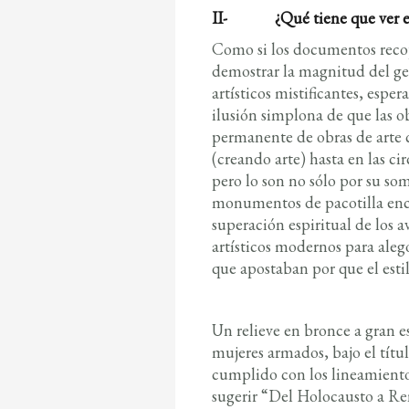
II-
¿Qué tiene que ver e
Como si los documentos recopi
demostrar la magnitud del ge
artísticos mistificantes, espe
ilusión simplona de que las ob
permanente de obras de arte 
(creando arte) hasta en las c
pero lo son no sólo por su so
monumentos de pacotilla enc
superación espiritual de los a
artísticos modernos para aleg
que apostaban por que el estilo
Un relieve en bronce a gran e
mujeres armados, bajo el títu
cumplido con los lineamiento
sugerir “Del Holocausto a R