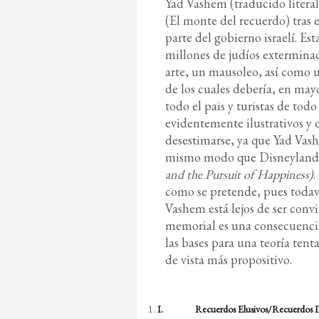
Yad Vashem (traducido liter
(El monte del recuerdo) tras 
parte del gobierno israelí. Es
millones de judíos exterminad
arte, un mausoleo, así como
de los cuales debería, en may
todo el pais y turistas de t
evidentemente ilustrativos y 
desestimarse, ya que Yad Vash
mismo modo que Disneylandi
and the Pursuit of Happiness)
.
como se pretende, pues todavía 
Vashem está lejos de ser convi
memorial es una consecuencia
las bases para una teoría te
de vista más propositivo.
I.
Recuerdos Elusivos/Recuerdos Il