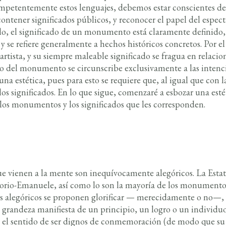
mpetentemente estos lenguajes, debemos estar conscientes de 
ontener significados públicos, y reconocer el papel del especta
lo, el significado de un monumento está claramente definido,
 y se refiere generalmente a hechos históricos concretos. Por el
 artista, y su siempre maleable significado se fragua en relac
do del monumento se circunscribe exclusivamente a las intenc
una estética, pues para esto se requiere que, al igual que con la
s significados. En lo que sigue, comenzaré a esbozar una est
e los monumentos y los significados que les corresponden.
vienen a la mente son inequívocamente alegóricos. La Estatua
torio-Emanuele, así como lo son la mayoría de los monument
legóricos se proponen glorificar — merecidamente o no—, y 
 grandeza manifiesta de un principio, un logro o un individu
el sentido de ser dignos de conmemoración (de modo que su