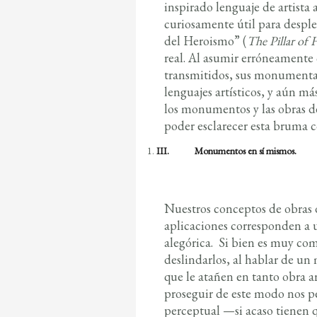
inspirado lenguaje de artista 
curiosamente útil para desple
del Heroismo” (
The Pillar of
real. Al asumir erróneamente q
transmitidos, sus monumental
lenguajes artísticos, y aún m
los monumentos y las obras de
poder esclarecer esta bruma c
III.
Monumentos en sí mismos.
Nuestros conceptos de obras 
aplicaciones corresponden a 
alegórica. Si bien es muy co
deslindarlos, al hablar de u
que le atañen en tanto obra a
proseguir de este modo nos p
perceptual —si acaso tienen 