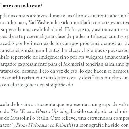
l arte con todo esto?
lados en sus archivos durante los últimos cuarenta años no f
nocidio nazi, Yad Vashem ha sido inundado con arte evocativo
ra superar la inaccesibilidad del Holocausto, y así transmitir s
ras de arte poseen alguna clase de poder intrínseco curativo pa
creadas por los internos de los campos proclama demostrar la
ircunstancias más humillantes. En efecto, las obras expuestas
mbrío repertorio de imágenes sino por sus vulgares amaneramie
argados expresamente para el Memorial tendrían asimismo qu
vatares del destino. Pero en vez de eso, lo que hacen es demostr
orizar arbitrariamente cualquier cosa, y desafían a muchos em
 en el arte genera en sí significado.
scala de los años cincuenta que representa a un grupo de val
lo de
The Warsaw Ghetto Uprising
, ha sido esculpido en el mis
s de Mussolini o Stalin. Otro relieve, una estruendosa compos
enacer”,
From Holocaust to Rebirth
(su iconografía ha sido co