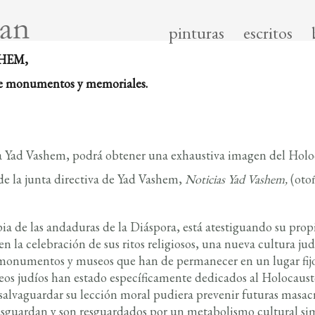
pinturas
escritos
HEM,
de monumentos y memoriales.
ra Yad Vashem, podrá obtener una exhaustiva imagen del Hol
de la junta directiva de Yad Vashem,
Noticias
Yad Vashem,
(otoñ
pia de las andaduras de la Diáspora, está atestiguando su prop
 la celebración de sus ritos religiosos, una nueva cultura jud
monumentos y museos que han de permanecer en un lugar fijo. 
 judíos han estado específicamente dedicados al Holocausto
alvaguardar su lección moral pudiera prevenir futuras masacre
uardan y son resguardados por un metabolismo cultural simb