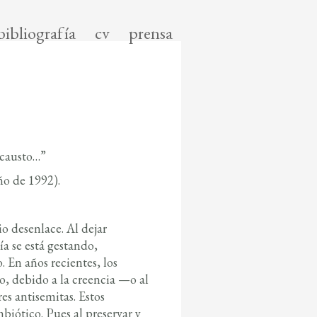
bibliografía
cv
prensa
ocausto…”
o de 1992).
io desenlace. Al dejar
ía se está gestando,
En años recientes, los
, debido a la creencia —o al
s antisemitas. Estos
iótico. Pues al preservar y