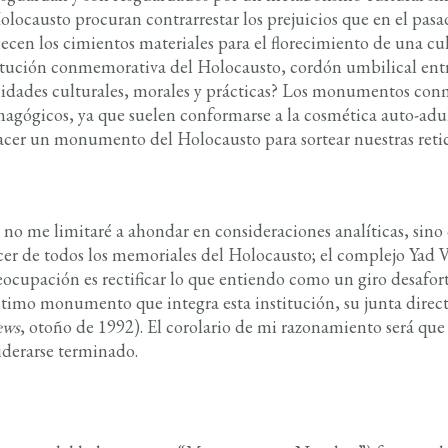
olocausto procuran contrarrestar los prejuicios que en el pas
lecen los cimientos materiales para el florecimiento de una c
itución conmemorativa del Holocausto, cordón umbilical entr
ilidades culturales, morales y prácticas? Los monumentos c
agógicos, ya que suelen conformarse a la cosmética auto-ad
cer un monumento del Holocausto para sortear nuestras retice
 no me limitaré a ahondar en consideraciones analíticas, sino 
ócer de todos los memoriales del Holocausto; el complejo Yad 
ocupación es rectificar lo que entiendo como un giro desafor
ltimo monumento que integra esta institución, su junta direct
ews
, otoño de 1992). El corolario de mi razonamiento será qu
iderarse terminado.