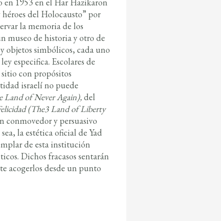
 en 1953 en el Har Hazikaron
 y héroes del Holocausto” por
servar la memoria de los
un museo de historia y otro de
y objetos simbólicos, cada uno
ey especifica. Escolares de
sitio con propósitos
ntidad israelí no puede
e Land of Never Again),
del
 Felicidad (The3 Land of Liberty
an conmovedor y persuasivo
ea, la estética oficial de Yad
emplar de esta institución
icos. Dichos fracasos sentarán
nte acogerlos desde un punto