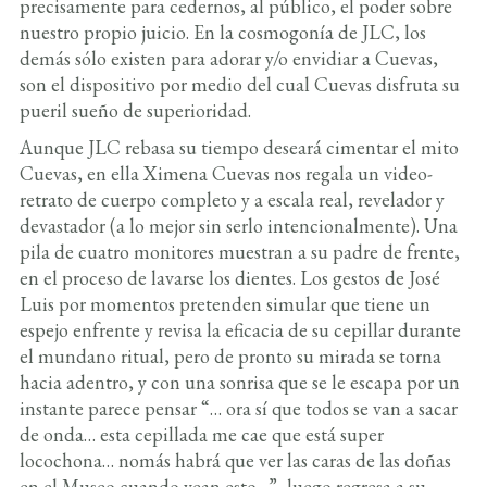
precisamente para cedernos, al público, el poder sobre
nuestro propio juicio. En la cosmogonía de JLC, los
demás sólo existen para adorar y/o envidiar a Cuevas,
son el dispositivo por medio del cual Cuevas disfruta su
pueril sueño de superioridad.
Aunque JLC rebasa su tiempo deseará cimentar el mito
Cuevas, en ella Ximena Cuevas nos regala un video-
retrato de cuerpo completo y a escala real, revelador y
devastador (a lo mejor sin serlo intencionalmente). Una
pila de cuatro monitores muestran a su padre de frente,
en el proceso de lavarse los dientes. Los gestos de José
Luis por momentos pretenden simular que tiene un
espejo enfrente y revisa la eficacia de su cepillar durante
el mundano ritual, pero de pronto su mirada se torna
hacia adentro, y con una sonrisa que se le escapa por un
instante parece pensar “… ora sí que todos se van a sacar
de onda… esta cepillada me cae que está super
locochona… nomás habrá que ver las caras de las doñas
en el Museo cuando vean esto…”, luego regresa a su